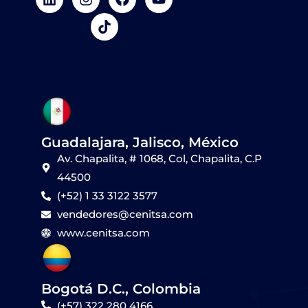
i
n
i
a
o
n
s
k
c
u
k
t
t
e
t
e
a
o
b
u
d
g
k
o
b
i
r
o
e
n
a
k
m
Guadalajara, Jalisco, México
Av. Chapalita, # 1068, Col, Chapalita, C.P
44500
(+52) 1 33 3122 3577
vendedores@cenitsa.com
www.cenitsa.com
Bogotá D.C., Colombia
(+57) 322 280 4166