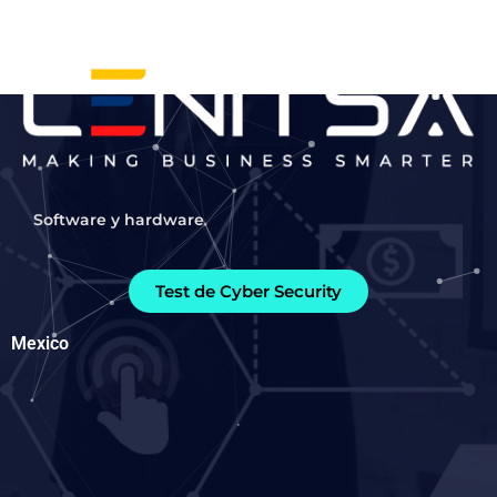
Ir
al
contenido
Software y hardware
Test de Cyber Security
Mexico