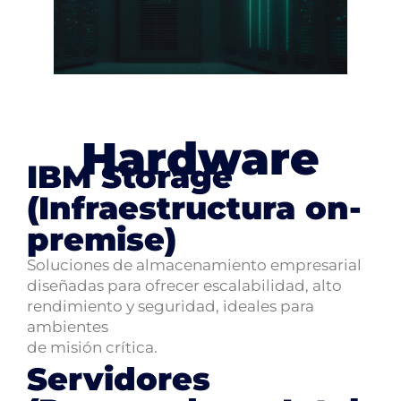
Hardware
IBM Storage
(Infraestructura on-
premise)
Soluciones de almacenamiento empresarial
diseñadas para ofrecer escalabilidad, alto
rendimiento y seguridad, ideales para
ambientes
de misión crítica.
Servidores