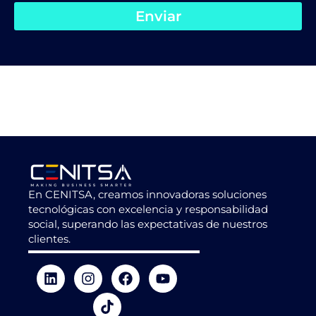
Enviar
En CENITSA, creamos innovadoras soluciones
tecnológicas con excelencia y responsabilidad
social, superando las expectativas de nuestros
clientes.
L
I
T
F
Y
i
n
i
a
o
n
s
k
c
u
k
t
t
e
t