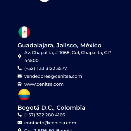
e
a
o
b
u
d
g
k
o
b
i
r
o
e
n
a
k
m
Guadalajara, Jalisco, México
Av. Chapalita, # 1068, Col, Chapalita, C.P
44500
(+52) 1 33 3122 3577
vendedores@cenitsa.com
www.cenitsa.com
Bogotá D.C., Colombia
(+57) 322 280 4166
contacto@cenitsa.com
Cra. 7 #116-50, Bogotá