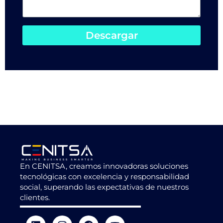
Descargar
En CENITSA, creamos innovadoras soluciones
tecnológicas con excelencia y responsabilidad
social, superando las expectativas de nuestros
clientes.
L
I
T
F
Y