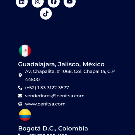
i
n
i
a
o
n
s
k
c
u
k
t
t
e
t
e
a
o
b
u
d
g
k
o
b
i
r
o
e
n
a
k
m
Guadalajara, Jalisco, México
Av. Chapalita, # 1068, Col, Chapalita, C.P
44500
(+52) 1 33 3122 3577
vendedores@cenitsa.com
www.cenitsa.com
Bogotá D.C., Colombia